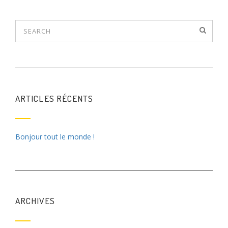
s
t
n
a
v
i
ARTICLES RÉCENTS
g
a
Bonjour tout le monde !
t
i
o
n
ARCHIVES