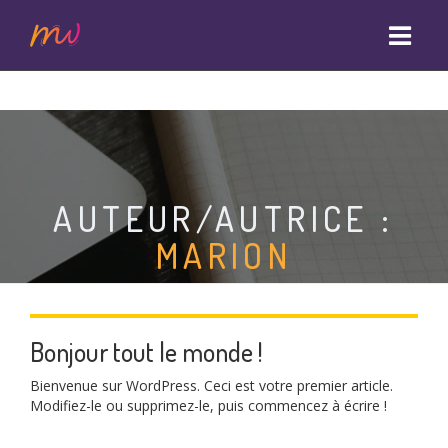
S
k
i
p
t
o
c
o
AUTEUR/AUTRICE :
n
t
MARION
e
n
t
Bonjour tout le monde !
Bienvenue sur WordPress. Ceci est votre premier article.
Modifiez-le ou supprimez-le, puis commencez à écrire !